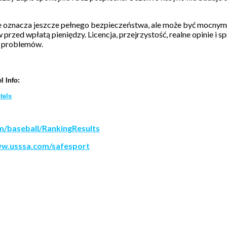
e oznacza jeszcze pełnego bezpieczeństwa, ale może być mocnym
przed wpłatą pieniędzy. Licencja, przejrzystość, realne opinie i
h problemów.
l Info:
tels
m/baseball/RankingResults
ww.usssa.com/safesport