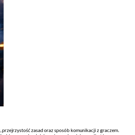
, przejrzystość zasad oraz sposób komunikacji z graczem.