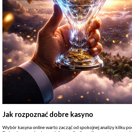
Jak rozpoznać dobre kasyno
Wybór kasyna online warto zacząć od spokojnej analizy kilku p