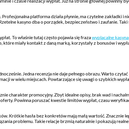
aminie i czasie realizacji wypłat. Już na stronie głównej powinny
 Profesjonalna platforma działa płynnie, ma czytelne zakładki i 
Rzetelne kasyno dba o porządek, bezpieczeństwo i zaufanie. Taki
płat. To właśnie tutaj często pojawia się fraza
wyplacalne kasyna
b, które miały kontakt z daną marką, korzystały z bonusów i wyp
jednocześnie. Jedna recenzja nie daje pełnego obrazu. Warto czyt
macji w wielu miejscach. Powtarzające się uwagi o szybkich wypł
nie charakter promocyjny. Zbyt idealne opisy, brak wad i nachal
 oferty. Powinna poruszać kwestie limitów wypłat, czasu weryfika
 Krótkie hasła bez konkretów mają małą wartość. Znacznie lepsze
ania problemu. Takie relacje brzmią naturalnie i pokazują realne